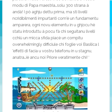
modu di Papa maestria…solu 300 strana à
andà! I pò aghju dettu prima, ma sti livelli
ncridibilmenti impurtanti com'è un fundamentu
amparera, ogni novu elementu in u ghjocu hè
statu introduttu à pocu fà chì seguitanu livelli
cchiù un micca sfida piacè un compitu
overwhelmingly difficiule chì foglie voi Basílica l
'effetti di facia u vostru telefonu in u stagnu,
anatra…iè ancu noi Priore veratimente chì! ‘