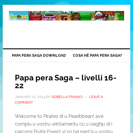
PAPA PERA SAGA DOWNLOAD
COSA HÈ PAPA PERA SAGA?
Papa pera Saga – livelli 16-
22
JANUARY
27, 2014
BY
ISOBELLA FRANKS
LEAVE A
COMMENT
Welcome to Pirates di u Pearibbean! avè
compiu u vostru urintamentu cù u viaghju di i
parcorsi Fruité Forest vi sò bè ​​nant'à u vostru