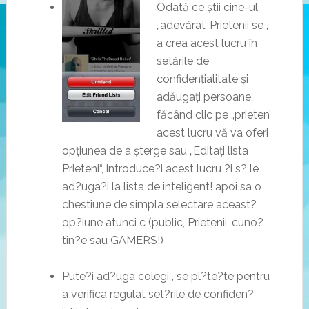
Odată ce știi cine-ul
„adevărat’ Prietenii se ,
a crea acest lucru în
setările de
confidențialitate și
adăugați persoane,
făcând clic pe „prieten’
acest lucru vă va oferi
opțiunea de a șterge sau „Editați lista
Prieteni“, introduce?i acest lucru ?i s? le
ad?uga?i la lista de inteligent! apoi sa o
chestiune de simpla selectare aceast?
op?iune atunci c (public, Prietenii, cuno?
tin?e sau GAMERS!)
Pute?i ad?uga colegi , se pl?te?te pentru
a verifica regulat set?rile de confiden?