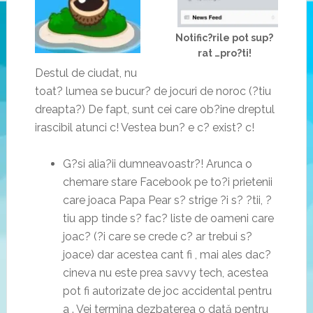
Notific?rile pot sup?
rat …pro?ti!
Destul de ciudat, nu
toat? lumea se bucur? de jocuri de noroc (?tiu
dreapta?) De fapt, sunt cei care ob?ine dreptul
irascibil atunci c! Vestea bun? e c? exist? c!
G?si alia?ii dumneavoastr?! Arunca o
chemare stare Facebook pe to?i prietenii
care joaca Papa Pear s? strige ?i s? ?tii, ?
tiu app tinde s? fac? liste de oameni care
joac? (?i care se crede c? ar trebui s?
joace) dar acestea cant fi , mai ales dac?
cineva nu este prea savvy tech, acestea
pot fi autorizate de joc accidental pentru
a . Vei termina dezbaterea o dată pentru