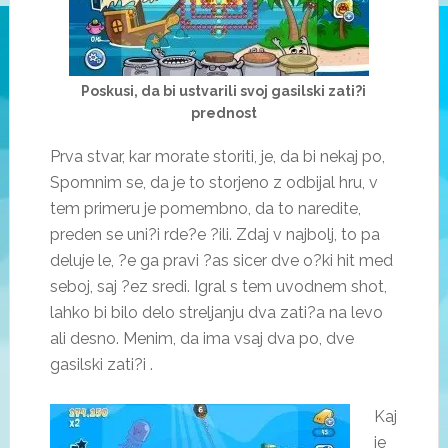
Poskusi, da bi ustvarili svoj gasilski zati?i
prednost
Prva stvar, kar morate storiti, je, da bi nekaj po,
Spomnim se, da je to storjeno z odbijal hru, v
tem primeru je pomembno, da to naredite,
preden se uni?i rde?e ?ili. Zdaj v najbolj, to pa
deluje le, ?e ga pravi ?as sicer dve o?ki hit med
seboj, saj ?ez sredi. Igral s tem uvodnem shot,
lahko bi bilo delo streljanju dva zati?a na levo
ali desno. Menim, da ima vsaj dva po, dve
gasilski zati?i .
Kaj
je