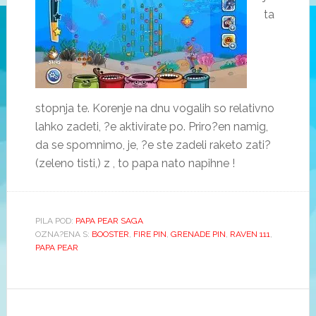
ta
stopnja te. Korenje na dnu vogalih so relativno
lahko zadeti, ?e aktivirate po. Priro?en namig,
da se spomnimo, je, ?e ste zadeli raketo zati?
(zeleno tisti,) z , to papa nato napihne !
PILA POD:
PAPA PEAR SAGA
OZNA?ENA S:
BOOSTER
,
FIRE PIN
,
GRENADE PIN
,
RAVEN 111
,
PAPA PEAR