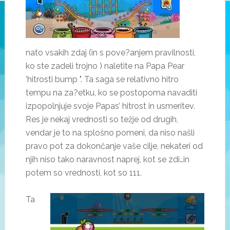
nato vsakih zdaj (in s pove?anjem pravilnosti,
ko ste zadeli trojno ) naletite na Papa Pear
'hitrosti bump ". Ta saga se relativno hitro
tempu na za?etku, ko se postopoma navaditi
izpopolnjuje svoje Papas’ hitrost in usmeritev.
Res je nekaj vrednosti so težje od drugih,
vendar je to na splošno pomeni, da niso našli
pravo pot za dokončanje vaše cilje, nekateri od
njih niso tako naravnost naprej, kot se zdi…in
potem so vrednosti, kot so 111.
Ta