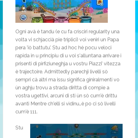
Ogni avà è tandu (e cu fa crìsciri regularity una
volta vi schjaccià pie triplici) voi veniri un Papa
pera 'iò battutu'. Stu ad hoc hè pocu veloci
rapida in u principiu di u voi s'alluntana arrivare i
prisenti di pirfiziuneghja u vostru Piazzi’ vitezza
è trajectoire. Admittedly parechji livelli sò
sempri cà altri ma issu significa giniralmenti vo
ùn aghju trovu a strada diritta di compie a
vostra ugettivi, arcuni di sti ùn sò cum'è drittu
avanti Mentre ch'elli si vìdinu…è po ci sò livelli
cum'è 111.
Stu