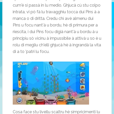
cum'è si passà in lu medio. Ghjucà cù stu colpo
intrata, vi pò fà lu travagghiu tocca dui Pins à a
manca o di dritta. Credu chì avè almenu dui
Pins u focu nant'à u bordu, hè di primura per a
riescita, i dui Pins focu digià nant'à u bordu à u
principiu sò vicinu à impussibile à attivà u so è u
rolu di megliu ch'elli ghjucà hè à ingrandà la vita
di a to 'patri lu focu.
Cosa face stu livellu scaltru hè simpricimenti lu