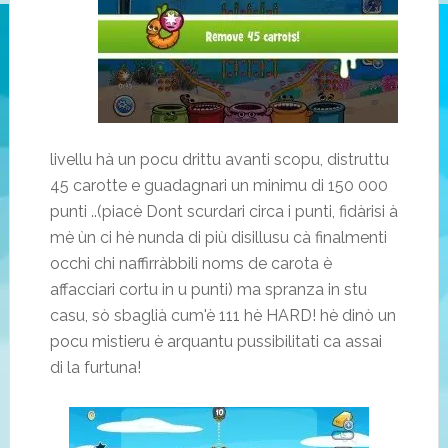
livellu hà un pocu drittu avanti scopu, distruttu
45 carotte e guadagnari un minimu di 150 000
punti ..(piacè Dont scurdari circa i punti, fidàrisi à
mè ùn ci hè nunda di più disillusu cà finalmenti
occhi chi naffirràbbili noms de carota è
affacciari cortu in u punti) ma spranza in stu
casu, sò sbaglià cum'è 111 hè HARD! hè dinò un
pocu mistieru è arquantu pussibilitati ca assai
di la furtuna!