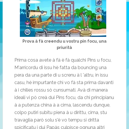
Prova à fà creendu u vostru pin focu, una
priurità
Prima cosa avete à fà è fà qualchi Pins u focu,
M'arricordu di issu hè fatta da bouncing una
pera da una parte di u screnu à l 'altru, in issu
casu, hè impurtante chì vo fà sta prima davanti
à i chilies rossu sò cunsumati. Avà di manera
ideali vi pò creà dui Pins focu, da chi principianu
à a putenza china à a cima, lascendu dunque,
colpo putiri subitu piena à u dirittu, cima, stu
travaglia parò solu s'è vo tempu si dritta
spicificatu i dui Papàs culpisce ognuna altri