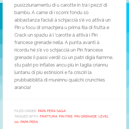
pusizziunamentu di u carotte in trà i pezzi di
bambù. A carne di i scorni fondu sò
abbastanza faciuli à schjaccià s'è vo attivà un
Pin u focu di smachjera u prima fila di frutta e
Crack un spaziu à l 'carotte à attivà i Pin
francese grenade nella. A punta avanti à
ricordu hè s'è vo schjaccià un Pin francese
grenade (i passi verdi) cù un patri digià fiamme,
stu patri po inflates ancu più in taglia criannu
luntanu di più estinsioni e fa crìsciri la
prubbabbilità di murennu qualchi crunchies
arancia!
FILED UNDER
:
PAPA PERA SAGA
TAGGED WITH
:
FRATTURA
,
PIN FIRE
,
PIN GRENADE
,
LEVEL
111
,
PAPA PERA